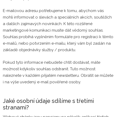
E-mailovou adresu potřebujeme k tomu, abychom vás
mohli informovat o slevách a speciálních akcích, soutěžích
a dalších zajímavých novinkách. K této rozšířené
marketingové komunikaci musíte dát vědomý souhlas.
Souhlas probíhá vyplněním formuláře pro registraci k těmto
e-mailů, nebo potvrzením e-mailu, který vám byl zaslán na
základě objednávky služby / produktu.
Pokud tyto informace nebudete chtít dostávat, máte
možnost kdykoliv souhlas odstranit. Tuto možnost
naleznete v každém přijatém newsletteru. Obrátit se můžete
i na výše uvedený e-mail pověřené osoby.
Jaké osobní údaje sdílíme s třetími
stranami?
Webové stránky jsou napojeny na několik aplikací třetích