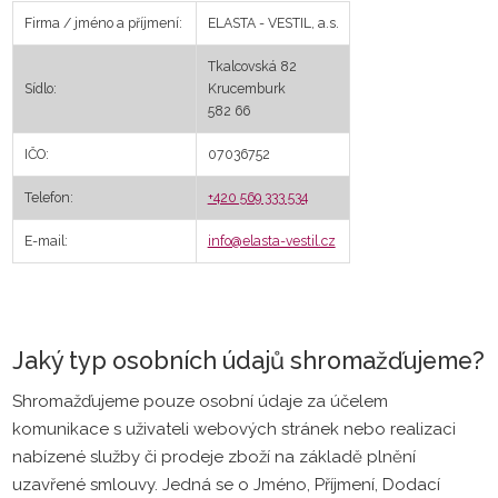
Firma / jméno a příjmení:
ELASTA - VESTIL, a.s.
Tkalcovská 82
Sídlo:
Krucemburk
582 66
IČO:
07036752
Telefon:
+420 569 333 534
E-mail:
info@elasta-vestil.cz
Jaký typ osobních údajů shromažďujeme?
Shromažďujeme pouze osobní údaje za účelem
komunikace s uživateli webových stránek nebo realizaci
nabízené služby či prodeje zboží na základě plnění
uzavřené smlouvy. Jedná se o Jméno, Příjmení, Dodací