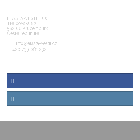
KONTAKTY
ELASTA-VESTIL, a.s.
Tkalcovská 82
582 66 Krucemburk
Česká republika
info@elasta-vestil.cz
+420 739 081 232