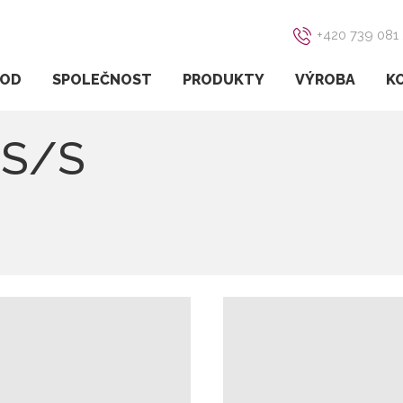
+420 739 081
OD
SPOLEČNOST
PRODUKTY
VÝROBA
K
 S/S