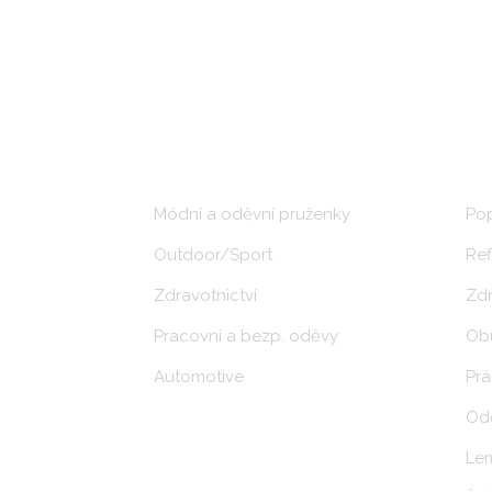
ODVĚTVÍ
PRO
Módní a oděvní pruženky
Po
Outdoor/Sport
Ref
Zdravotnictví
Zdr
Pracovní a bezp. oděvy
Obu
Automotive
Prá
Odě
Lem
CERTIFIKÁTY