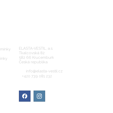
KONTAKTY
ELASTA-VESTIL, a.s.
mínky
Tkalcovská 82
582 66 Krucemburk
ínky
Česká republika
info@elasta-vestil.cz
+420 739 081 232