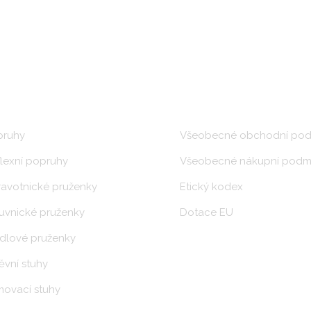
DUKTY
DOKUMENTY O NÁS
pruhy
Všeobecné obchodní pod
lexní popruhy
Všeobecné nákupní podm
avotnické pruženky
Etický kodex
vnické pruženky
Dotace EU
dlové pruženky
vní stuhy
ovací stuhy